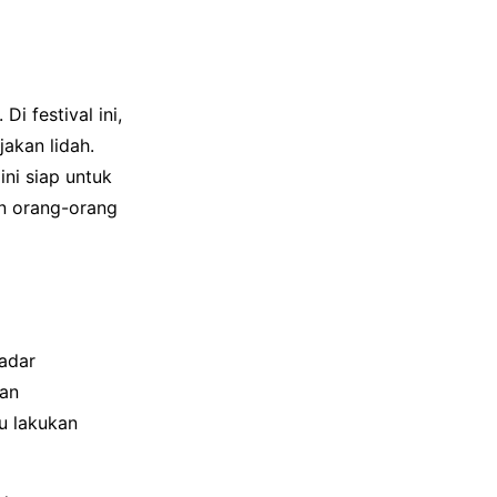
i festival ini,
akan lidah.
ini siap untuk
n orang-orang
kadar
kan
u lakukan