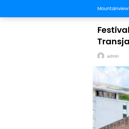
Mountainview
Festiva
Transj
admin