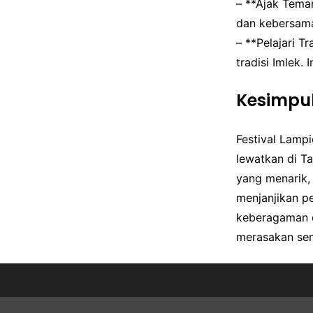
– **Ajak Teman
dan kebersama
– **Pelajari T
tradisi Imlek.
Kesimpu
Festival Lamp
lewatkan di T
yang menarik, 
menjanjikan p
keberagaman d
merasakan sem