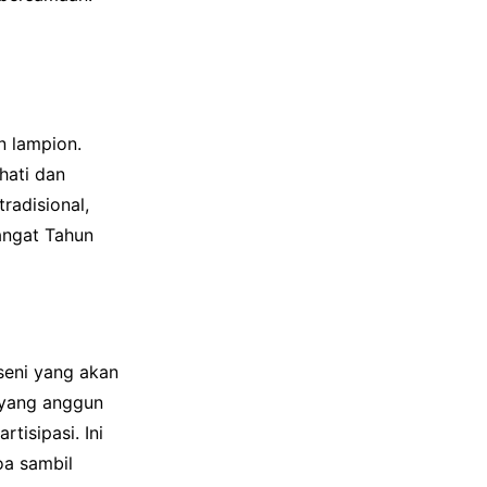
n lampion.
hati dan
radisional,
angat Tahun
 seni yang akan
 yang anggun
tisipasi. Ini
oa sambil