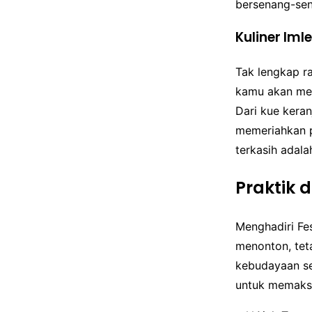
bersenang-sen
Kuliner Im
Tak lengkap ra
kamu akan men
Dari kue keran
memeriahkan p
terkasih adala
Praktik 
Menghadiri Fe
menonton, tet
kebudayaan se
untuk memaks