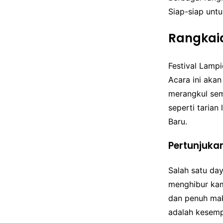
Siap-siap unt
Rangkai
Festival Lampi
Acara ini aka
merangkul sem
seperti taria
Baru.
Pertunjuka
Salah satu day
menghibur kam
dan penuh makn
adalah kesemp