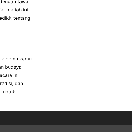
i dengan tawa
r meriah ini.
edikit tentang
dak boleh kamu
tan budaya
acara ini
adisi, dan
u untuk