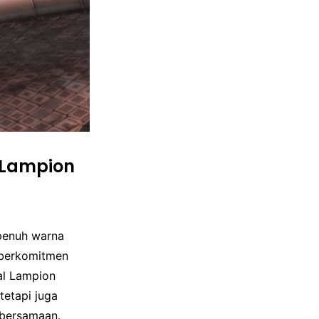
 Lampion
 penuh warna
) berkomitmen
al Lampion
tetapi juga
ebersamaan.