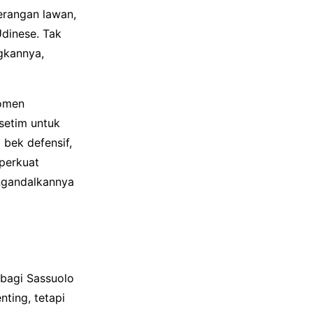
erangan lawan,
dinese. Tak
ngkannya,
momen
setim untuk
bek defensif,
mperkuat
engandalkannya
bagi Sassuolo
ting, tetapi