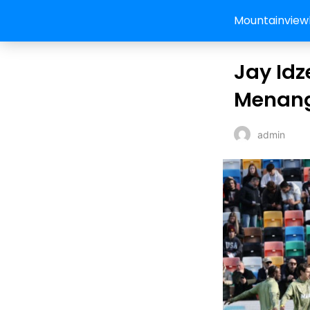
Mountainview
Jay Idz
Menang 
admin