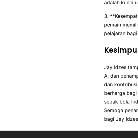
adalah kunci un
3. **Kesempat
pemain memili
pelajaran bag
Kesimpu
Jay Idzes tam
A, dan penamp
dan kontribus
berharga bagi 
sepak bola In
Semoga penamp
bagi Jay Idze