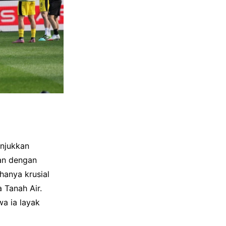
unjukkan
an dengan
hanya krusial
 Tanah Air.
a ia layak