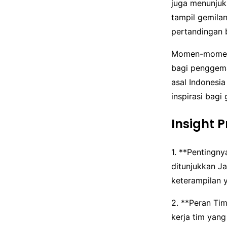
juga menunjuk
tampil gemila
pertandingan 
Momen-momen d
bagi penggema
asal Indonesi
inspirasi bagi
Insight 
1. **Pentingn
ditunjukkan J
keterampilan y
2. **Peran Ti
kerja tim yang