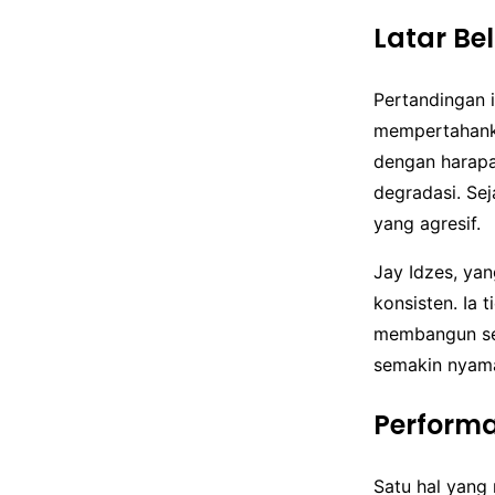
Latar Be
Pertandingan 
mempertahanka
dengan harapa
degradasi. Se
yang agresif.
Jay Idzes, yan
konsisten. Ia 
membangun se
semakin nyam
Performa
Satu hal yan