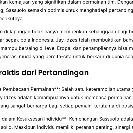
kan kemajuan yang signifikan dalam permainan tim. Denga
ng, Sassuolo semakin optimis untuk menghadapi pertandin
berikutnya.
i lapangan tidak hanya memberikan kebanggaan bagi tim
r sepak bola Indonesia. Jay Idzes telah membuktikan ba
a mampu bersaing di level Eropa, dan penampilannya bisa m
 generasi muda yang bercita-cita untuk berkarir di dunia se
Praktis dari Pertandingan
ya Pembacaan Permainan**: Salah satu keterampilan utama
ay Idzes adalah kemampuannya untuk membaca permainan. 
ang sangat berharga bagi setiap pemain, terutama di posis
m dalam Kesuksesan Individu**: Kemenangan Sassuolo adalah
 solid. Meskipun individu memiliki peranan penting, sinergi