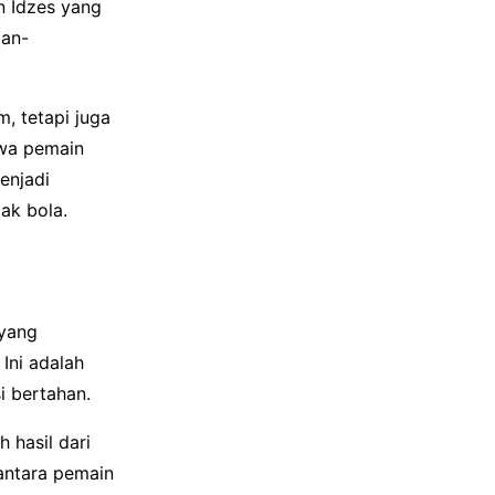
n Idzes yang
gan-
, tetapi juga
hwa pemain
enjadi
pak bola.
 yang
Ini adalah
i bertahan.
 hasil dari
 antara pemain