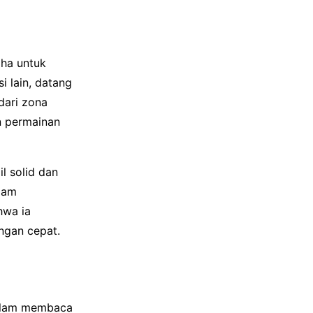
aha untuk
i lain, datang
dari zona
n permainan
l solid dan
alam
hwa ia
ngan cepat.
dalam membaca