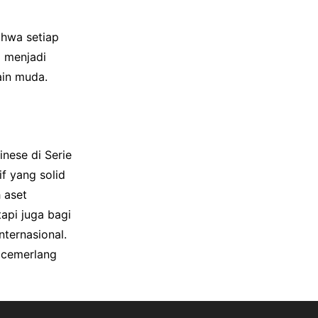
hwa setiap
i menjadi
ain muda.
nese di Serie
f yang solid
 aset
api juga bagi
ternasional.
h cemerlang