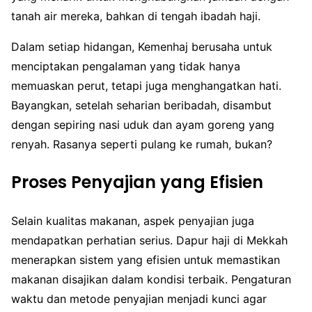
tanah air mereka, bahkan di tengah ibadah haji.
Dalam setiap hidangan, Kemenhaj berusaha untuk
menciptakan pengalaman yang tidak hanya
memuaskan perut, tetapi juga menghangatkan hati.
Bayangkan, setelah seharian beribadah, disambut
dengan sepiring nasi uduk dan ayam goreng yang
renyah. Rasanya seperti pulang ke rumah, bukan?
Proses Penyajian yang Efisien
Selain kualitas makanan, aspek penyajian juga
mendapatkan perhatian serius. Dapur haji di Mekkah
menerapkan sistem yang efisien untuk memastikan
makanan disajikan dalam kondisi terbaik. Pengaturan
waktu dan metode penyajian menjadi kunci agar