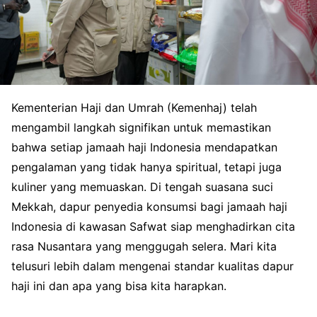
Kementerian Haji dan Umrah (Kemenhaj) telah
mengambil langkah signifikan untuk memastikan
bahwa setiap jamaah haji Indonesia mendapatkan
pengalaman yang tidak hanya spiritual, tetapi juga
kuliner yang memuaskan. Di tengah suasana suci
Mekkah, dapur penyedia konsumsi bagi jamaah haji
Indonesia di kawasan Safwat siap menghadirkan cita
rasa Nusantara yang menggugah selera. Mari kita
telusuri lebih dalam mengenai standar kualitas dapur
haji ini dan apa yang bisa kita harapkan.