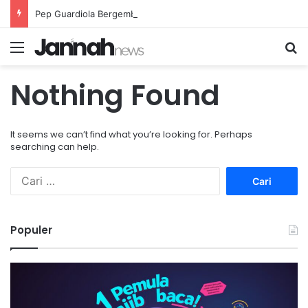
Pep Guardiola Bergembira Memiliki John Stones Kembali di Timnya
Menu
Se
Nothing Found
It seems we can’t find what you’re looking for. Perhaps
searching can help.
Cari
untuk:
Populer