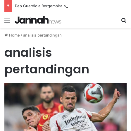
Pep Guardiola Bergembira Memiliki John Stones Kembali di Timnya
Menu
Se
Home
/
analisis pertandingan
analisis
pertandingan