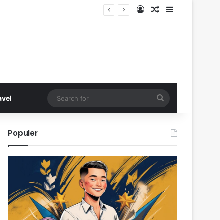
Log In
Random Article
Sidebar
Search
avel
for
Populer