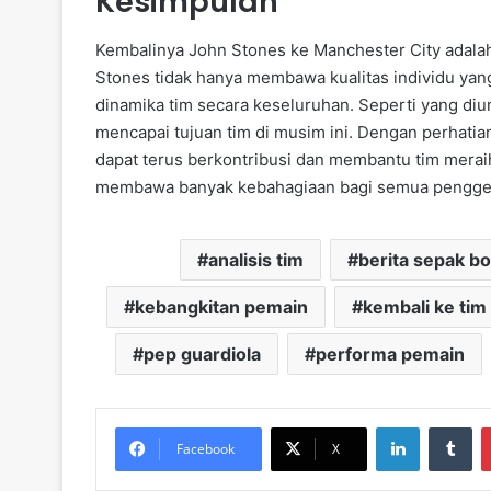
Kesimpulan
Kembalinya John Stones ke Manchester City adalah 
Stones tidak hanya membawa kualitas individu yang
dinamika tim secara keseluruhan. Seperti yang di
mencapai tujuan tim di musim ini. Dengan perhatia
dapat terus berkontribusi dan membantu tim merai
membawa banyak kebahagiaan bagi semua penggem
analisis tim
berita sepak bo
kebangkitan pemain
kembali ke tim
pep guardiola
performa pemain
LinkedIn
Tu
Facebook
X