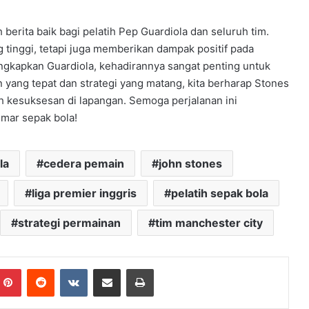
berita baik bagi pelatih Pep Guardiola dan seluruh tim.
 tinggi, tetapi juga memberikan dampak positif pada
ungkapkan Guardiola, kehadirannya sangat penting untuk
n yang tepat dan strategi yang matang, kita berharap Stones
h kesuksesan di lapangan. Semoga perjalanan ini
ar sepak bola!
la
cedera pemain
john stones
liga premier inggris
pelatih sepak bola
strategi permainan
tim manchester city
mblr
Pinterest
Reddit
VKontakte
Share via Email
Print