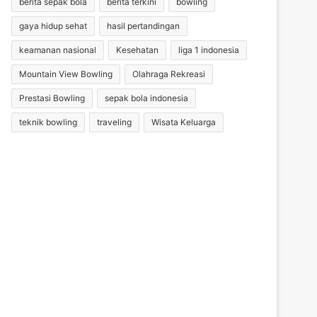
berita sepak bola
berita terkini
bowling
gaya hidup sehat
hasil pertandingan
keamanan nasional
Kesehatan
liga 1 indonesia
Mountain View Bowling
Olahraga Rekreasi
Prestasi Bowling
sepak bola indonesia
teknik bowling
traveling
Wisata Keluarga