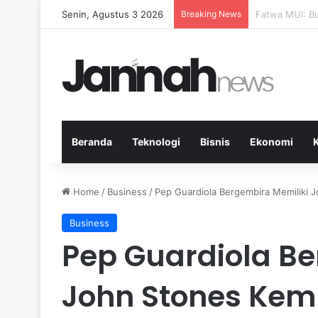
Senin, Agustus 3 2026
Breaking News
Pep Guardiola
Beranda
Teknologi
Bisnis
Ekonomi
Home
/
Business
/
Pep Guardiola Bergembira Memiliki J
Business
Pep Guardiola Be
John Stones Kemb