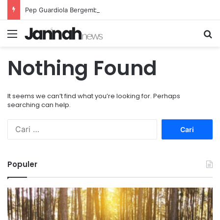
Pep Guardiola Bergembira Memiliki John Stones Kembali di Timnya
Menu
Se
Nothing Found
It seems we can’t find what you’re looking for. Perhaps
searching can help.
Cari
untuk:
Populer