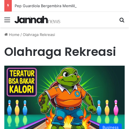
Pep Guardiola Bergembira Memiliki John Stones Kembali di Timnya
Menu
Se
Home
/
Olahraga Rekreasi
Olahraga Rekreasi
Business