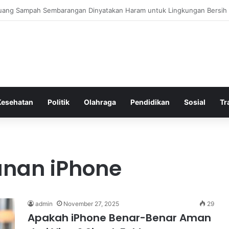
 Bergembira Memiliki John Stones Kembali di Timnya
Kesehatan
Politik
Olahraga
Pendidikan
Sosial
Tr
nan iPhone
admin
November 27, 2025
29
Apakah iPhone Benar-Benar Aman