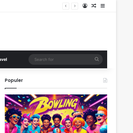
Log In
Random Article
Sidebar
Search
avel
for
Populer