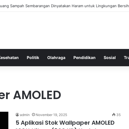
a Bergembira Memiliki John Stones Kembali di Timnya
Kesehatan
Politik
Olahraga
Pendidikan
Sosial
Tr
per AMOLED
admin
November 19, 2025
35
5 Aplikasi Stok Wallpaper AMOLED