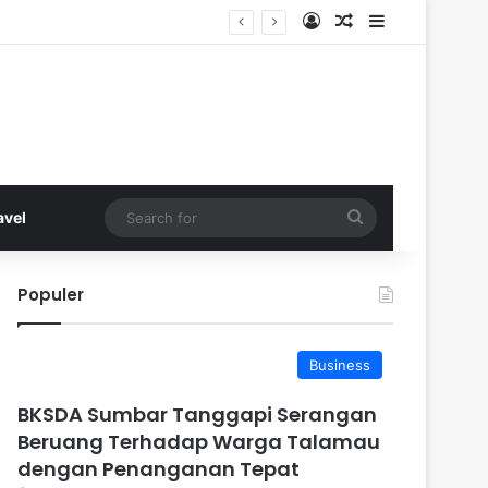
Log In
Random Article
Sidebar
Search
avel
for
Populer
Business
BKSDA Sumbar Tanggapi Serangan
Beruang Terhadap Warga Talamau
dengan Penanganan Tepat