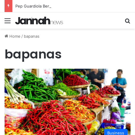
Pep Guardiola Bergembira Memiliki John Stones Kembali di Timnya
Menu
Se
Home
/
bapanas
bapanas
Business