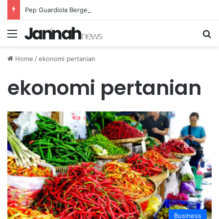
Pep Guardiola Bergembira Memiliki John Stones Kembali di Timnya
Menu
Se
Home
/
ekonomi pertanian
ekonomi pertanian
Business