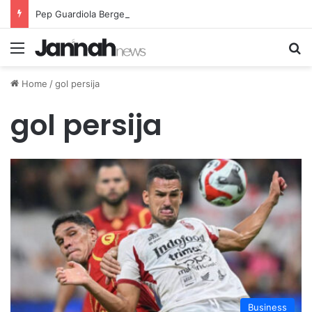
Pep Guardiola Bergembira Memiliki John Stones Kembali di Timnya
Menu
Se
Home
/
gol persija
gol persija
Business