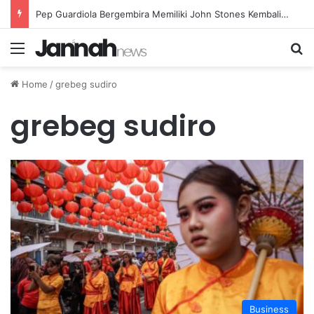
Pep Guardiola Bergembira Memiliki John Stones Kembali di Timnya
Menu
Se
Home
/
grebeg sudiro
grebeg sudiro
Business