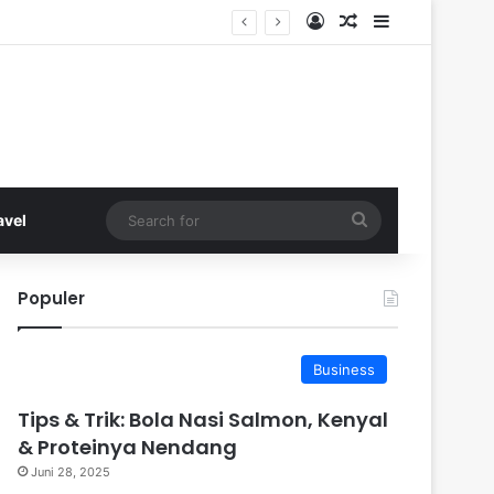
Log In
Random Article
Sidebar
Search
avel
for
Populer
Business
Tips & Trik: Bola Nasi Salmon, Kenyal
& Proteinya Nendang
Juni 28, 2025