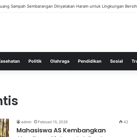
a Bergembira Memiliki John Stones Kembali di Timnya
Kesehatan
Politik
Olahraga
Pendidikan
Sosial
Tr
tis
admin
Februari 15, 2026
42
Mahasiswa AS Kembangkan