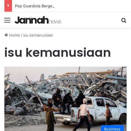
Pep Guardiola Bergembira Memiliki John Stones Kembali di Timnya
Menu
Se
Home
/
isu kemanusiaan
isu kemanusiaan
Business