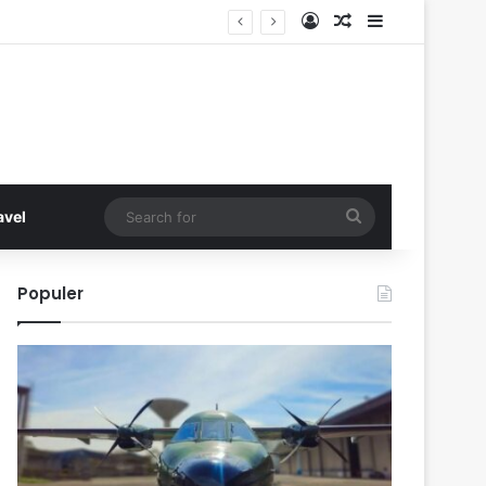
Log In
Random Article
Sidebar
Search
avel
for
Populer