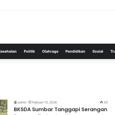
 Bergembira Memiliki John Stones Kembali di Timnya
Kesehatan
Politik
Olahraga
Pendidikan
Sosial
Tr
admin
Februari 15, 2026
39
BKSDA Sumbar Tanggapi Serangan