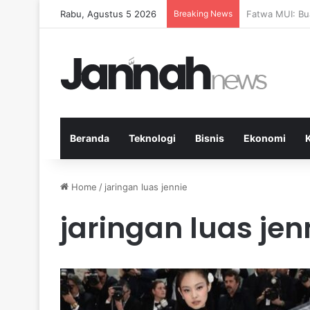
Rabu, Agustus 5 2026
Breaking News
Pep Guardiola 
Beranda
Teknologi
Bisnis
Ekonomi
Home
/
jaringan luas jennie
jaringan luas jen