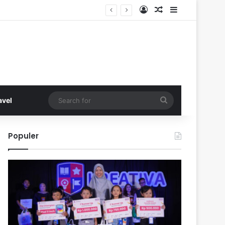
Log In
Random Article
Sidebar
Search
avel
for
Populer