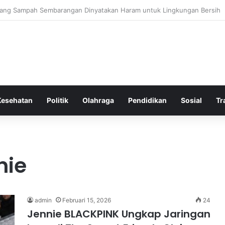
Bergembira Memiliki John Stones Kembali di Timnya
Kesehatan
Politik
Olahraga
Pendidikan
Sosial
Tr
nie
admin
Februari 15, 2026
24
Jennie BLACKPINK Ungkap Jaringan