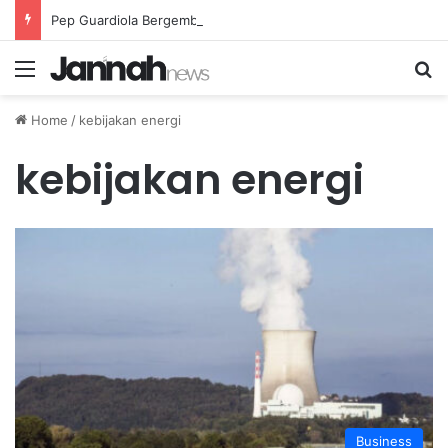
Pep Guardiola Bergembira Memiliki John Stones Kembali di Timnya
Menu
Se
Home
/
kebijakan energi
kebijakan energi
Business