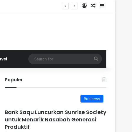
Log In
Random Article
Sidebar
Search
avel
for
Populer
Business
Bank Saqu Luncurkan Sunrise Society
untuk Menarik Nasabah Generasi
Produktif