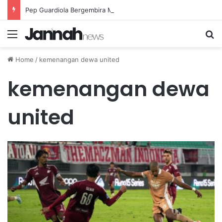
Pep Guardiola Bergembira Memiliki John Stones Kembali di Timnya
Menu
Se
Home
/
kemenangan dewa united
kemenangan dewa
united