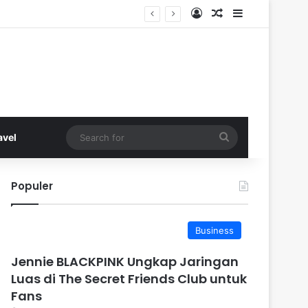
Log In
Random Article
Sidebar
Search
avel
for
Populer
Business
Jennie BLACKPINK Ungkap Jaringan
Luas di The Secret Friends Club untuk
Fans