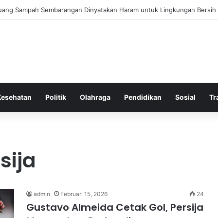
 Bergembira Memiliki John Stones Kembali di Timnya
Kesehatan
Politik
Olahraga
Pendidikan
Sosial
Tr
sija
admin
Februari 15, 2026
24
Gustavo Almeida Cetak Gol, Persija