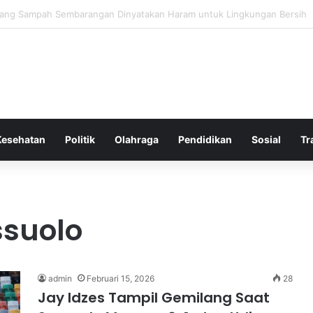
Bergembira Memiliki John Stones Kembali di Timnya
Kesehatan
Politik
Olahraga
Pendidikan
Sosial
Tr
suolo
admin
Februari 15, 2026
28
Jay Idzes Tampil Gemilang Saat