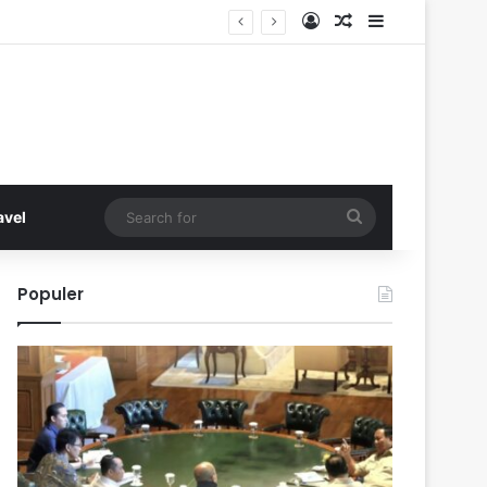
Log In
Random Article
Sidebar
Search
avel
for
Populer