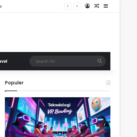
Log In
Random Article
Sidebar
a
Search
avel
for
Populer