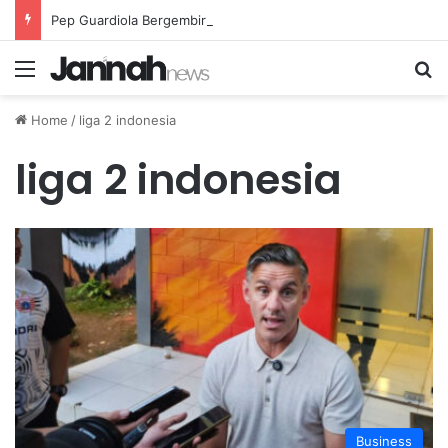
Pep Guardiola Bergembira Memiliki John Stones Kembali di Timnya
Menu
Se
Home
/
liga 2 indonesia
liga 2 indonesia
Business