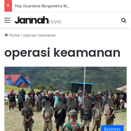
Pep Guardiola Bergembira Memiliki John Stones Kembali di Timnya
Menu
Se
Home
/
operasi keamanan
operasi keamanan
Business