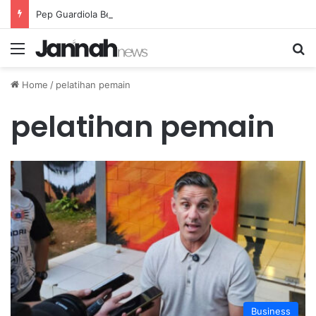
Pep Guardiola Bergembira Memiliki John Stones Kembali di Timnya
Menu
Se
Home
/
pelatihan pemain
pelatihan pemain
Business