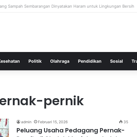
Bergembira Memiliki John Stones Kembali di Timnya
Kesehatan
Politik
Olahraga
Pendidikan
Sosial
Tr
ernak-pernik
admin
Februari 15, 2026
35
Peluang Usaha Pedagang Pernak-