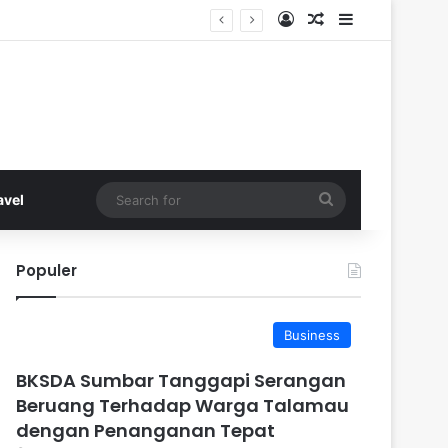
Log In
Random Article
Sidebar
Search
avel
for
Populer
Business
BKSDA Sumbar Tanggapi Serangan
Beruang Terhadap Warga Talamau
dengan Penanganan Tepat