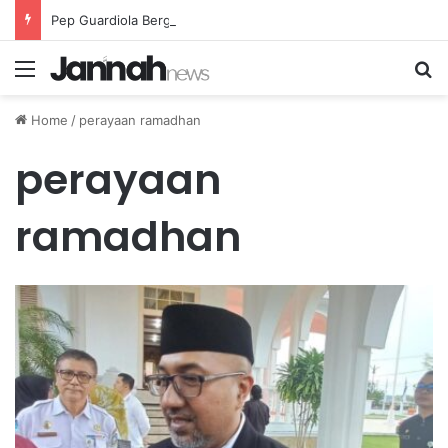
Pep Guardiola Bergembira Memiliki John Stones Kembali di Timnya
Menu
Se
Home
/
perayaan ramadhan
perayaan
ramadhan