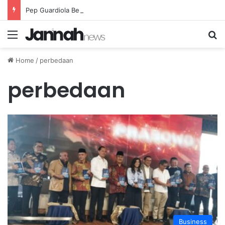
Pep Guardiola Bergembira Memiliki John Stones Kembali di Timnya
Menu
Se
Home
/
perbedaan
perbedaan
Business