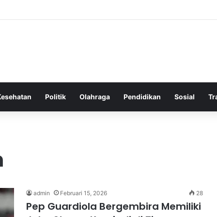
 Bergembira Memiliki John Stones Kembali di Timnya
Kesehatan
Politik
Olahraga
Pendidikan
Sosial
Tr
n
admin
Februari 15, 2026
28
Pep Guardiola Bergembira Memiliki