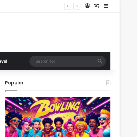
Log In
Random Article
Sidebar
Search
avel
for
Populer