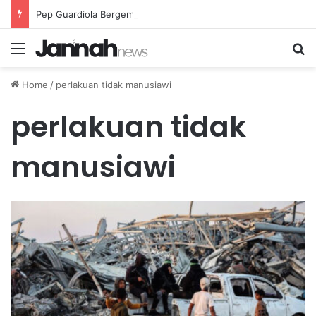
Pep Guardiola Bergembira Memiliki John Stones Kembali di Timnya
Menu
Se
Home
/
perlakuan tidak manusiawi
perlakuan tidak
manusiawi