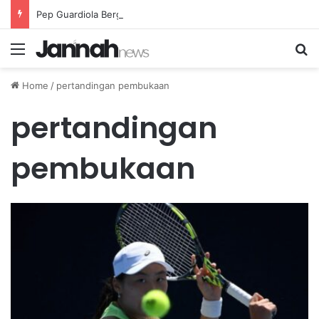
Pep Guardiola Bergembira Memiliki John Stones Kembali di Timnya
Menu
Se
Home
/
pertandingan pembukaan
pertandingan
pembukaan