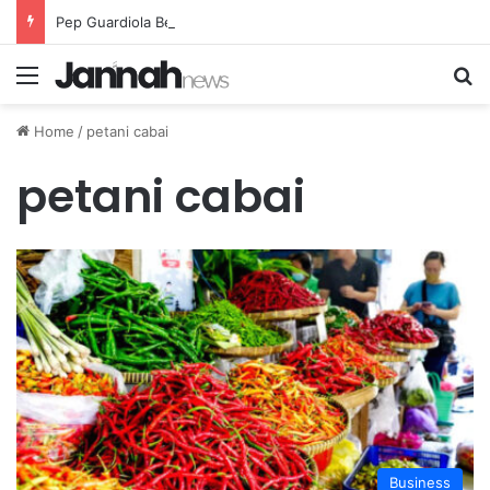
Pep Guardiola Bergembira Memiliki John Stones Kembali di Timnya
Menu
Se
Home
/
petani cabai
petani cabai
Business