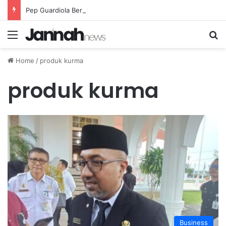
Pep Guardiola Bergembira Memiliki John Stones Kembali di Timnya
Menu
Se
Home
/
produk kurma
produk kurma
Business