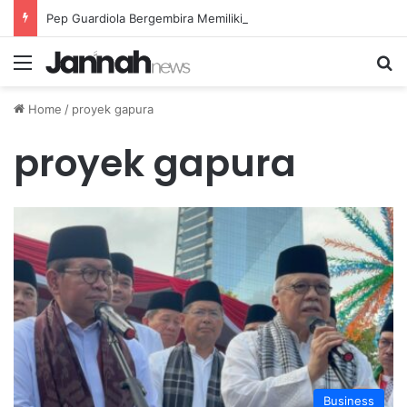
Pep Guardiola Bergembira Memiliki John Stones Kembali di Timnya
Menu
Se
Home
/
proyek gapura
proyek gapura
Business