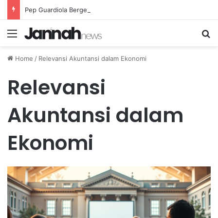
Pep Guardiola Bergembira Memiliki John Stones Kembali di Timnya
Menu
Se
Home
/
Relevansi Akuntansi dalam Ekonomi
Relevansi
Akuntansi dalam
Ekonomi