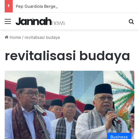
Pep Guardiola Bergembira Memiliki John Stones Kembali di Timnya
Menu
Se
Home
/
revitalisasi budaya
revitalisasi budaya
Business