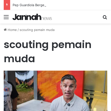
Pep Guardiola Bergembira Memiliki John Stones Kembali di Timnya
Menu
Se
Home
/
scouting pemain muda
scouting pemain
muda