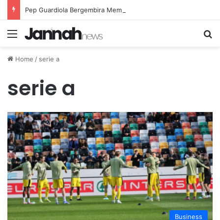
Pep Guardiola Bergembira Memiliki John Stones Kembali di Timnya
Menu
Se
Home
/
serie a
serie a
Business