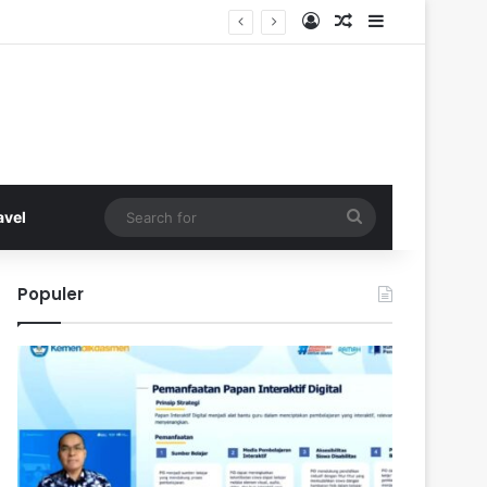
Log In
Random Article
Sidebar
Search
avel
for
Populer