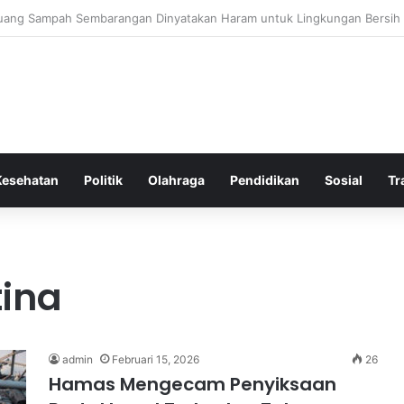
 Bergembira Memiliki John Stones Kembali di Timnya
Kesehatan
Politik
Olahraga
Pendidikan
Sosial
Tr
tina
admin
Februari 15, 2026
26
Hamas Mengecam Penyiksaan