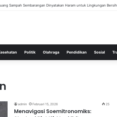
a Bergembira Memiliki John Stones Kembali di Timnya
Kesehatan
Politik
Olahraga
Pendidikan
Sosial
Tr
an
admin
Februari 15, 2026
25
Menavigasi Soemitronomiks: