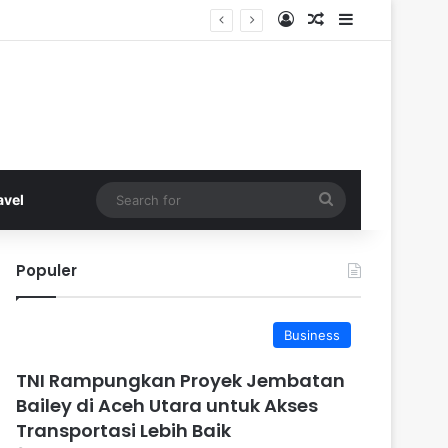
Log In
Random Article
Sidebar
Search
avel
for
Populer
Business
TNI Rampungkan Proyek Jembatan
Bailey di Aceh Utara untuk Akses
Transportasi Lebih Baik