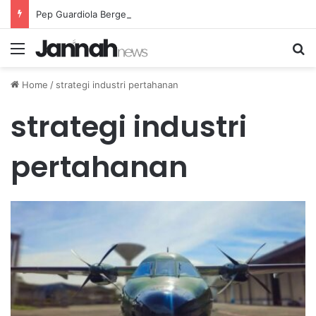
Pep Guardiola Bergembira Memiliki John Stones Kembali di Timnya
Menu
Se
Home
/
strategi industri pertahanan
strategi industri
pertahanan