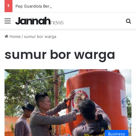
Pep Guardiola Bergembira Memiliki John Stones Kembali di Timnya
Menu
Se
Home
/
sumur bor warga
sumur bor warga
Business