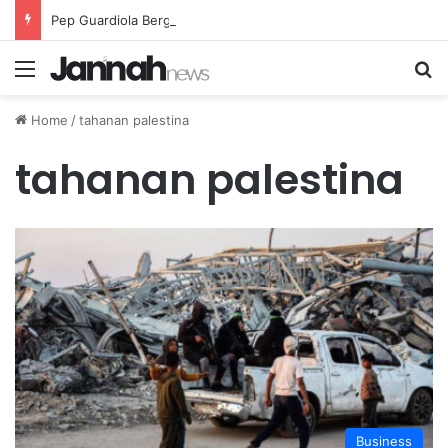
Pep Guardiola Bergembira Memiliki John Stones Kembali di Timnya
Menu
Se
Home
/
tahanan palestina
tahanan palestina
Business