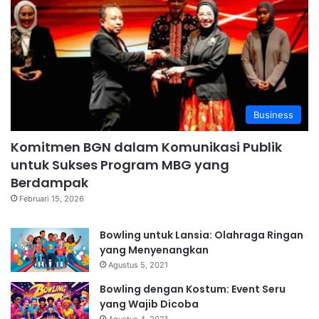
Business
Komitmen BGN dalam Komunikasi Publik
untuk Sukses Program MBG yang
Berdampak
Februari 15, 2026
Bowling untuk Lansia: Olahraga Ringan
yang Menyenangkan
Agustus 5, 2021
Bowling dengan Kostum: Event Seru
yang Wajib Dicoba