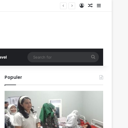
Log In
Random Article
Sidebar
Search
avel
for
Populer