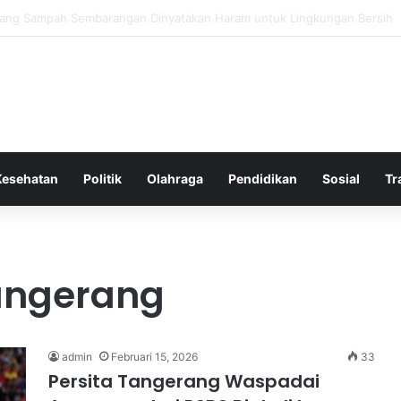
Bergembira Memiliki John Stones Kembali di Timnya
Kesehatan
Politik
Olahraga
Pendidikan
Sosial
Tr
tangerang
admin
Februari 15, 2026
33
Persita Tangerang Waspadai