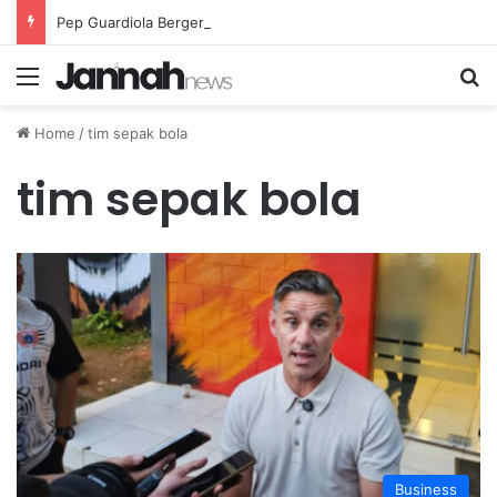
Pep Guardiola Bergembira Memiliki John Stones Kembali di Timnya
Menu
Se
Home
/
tim sepak bola
tim sepak bola
Business