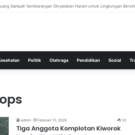
a Bergembira Memiliki John Stones Kembali di Timnya
Kesehatan
Politik
Olahraga
Pendidikan
Sosial
Tr
oops
admin
Februari 15, 2026
32
Tiga Anggota Komplotan Kiworok