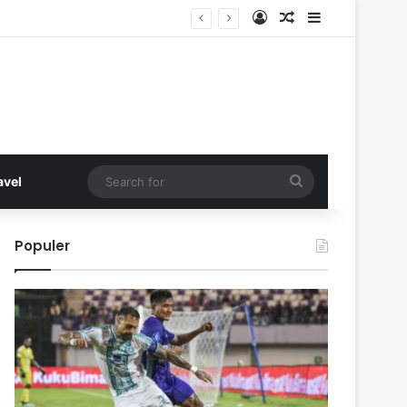
Log In
Random Article
Sidebar
Search
avel
for
Populer