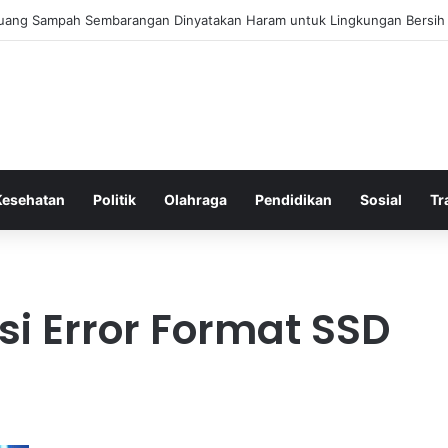
 Bergembira Memiliki John Stones Kembali di Timnya
Kesehatan
Politik
Olahraga
Pendidikan
Sosial
Tr
si Error Format SSD