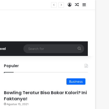
Log In
Random Article
Sidebar
Search
avel
for
Populer
Business
Bowling Teratur Bisa Bakar Kalori? Ini
Faktanya!
Agustus 15, 2021